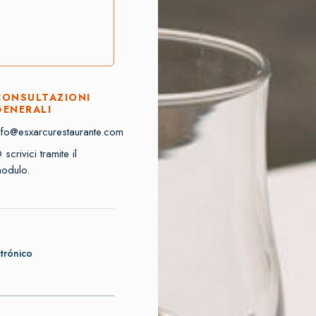
CONSULTAZIONI
GENERALI
nfo@esxarcurestaurante.com
 scrivici tramite il
odulo.
trónico