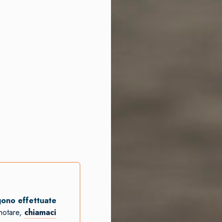
gono effettuate
notare,
chiamaci